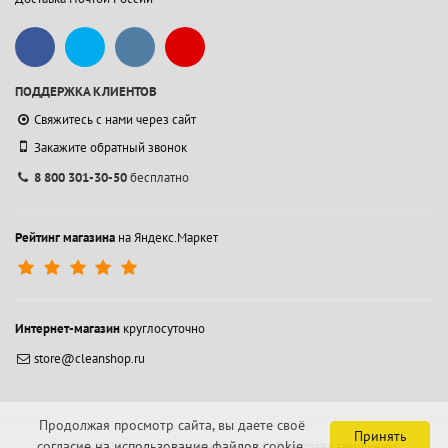
ПОДДЕРЖКА КЛИЕНТОВ
Свяжитесь с нами через сайт
Закажите обратный звонок
8 800 301-30-50
бесплатно
Рейтинг магазина
на Яндекс.Маркет
Интернет-магазин
круглосуточно
store@cleanshop.ru
Продолжая просмотр сайта, вы даете своё
Принять
согласие на использование файлов cookie.
© 1994-2026 Контакт Интернейшнл АО.
Все права защищены.