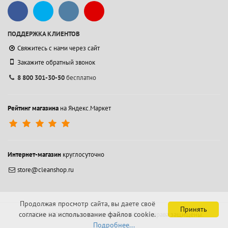
ПОДДЕРЖКА КЛИЕНТОВ
Свяжитесь с нами через сайт
Закажите обратный звонок
8 800 301-30-50
бесплатно
Рейтинг магазина
на Яндекс.Маркет
Интернет-магазин
круглосуточно
store@cleanshop.ru
Продолжая просмотр сайта, вы даете своё
Принять
согласие на использование файлов cookie.
© 1994-2026 Контакт Интернейшнл АО.
Все права защищены.
Подробнее...