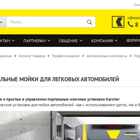
Лич
офици
8
ФОРУМ
НТАМ
ПАРТНЕРАМ
ОБЩЕНИЕ
КОМПАНИЯ
»
»
»
»
траница
Каталог товаров
Профессионалам
Автомоечные комплексы
Пор
ВОЙТИ
ЛЬНЫЕ МОЙКИ ДЛЯ ЛЕГКОВЫХ АВТОМОБИЛЕЙ
Регистрация на сайте
Забыли пароль?
 и простые в управлении портальные моечные установки Karcher
ческие установки для мойки автомобилей - как с использованием щеток, так и 