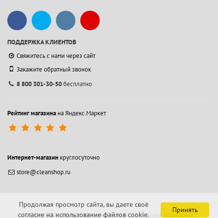
ПОДДЕРЖКА КЛИЕНТОВ
Свяжитесь с нами через сайт
Закажите обратный звонок
8 800 301-30-50
бесплатно
Рейтинг магазина
на Яндекс.Маркет
Интернет-магазин
круглосуточно
store@cleanshop.ru
Продолжая просмотр сайта, вы даете своё
Принять
согласие на использование файлов cookie.
© 1994-2026 Контакт Интернейшнл АО.
Все права защищены.