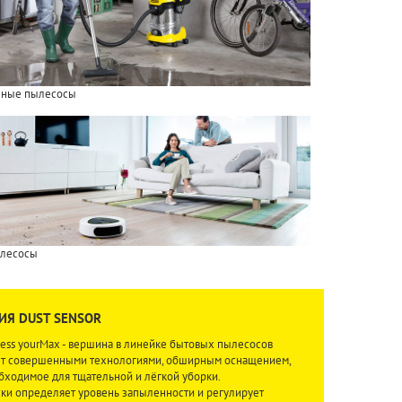
нные пылесосы
ылесосы
Я DUST SENSOR
less yourMax - вершина в линейке бытовых пылесосов
яет совершенными технологиями, обширным оснащением,
обходимое для тщательной и лёгкой уборки.
ки определяет уровень запыленности и регулирует