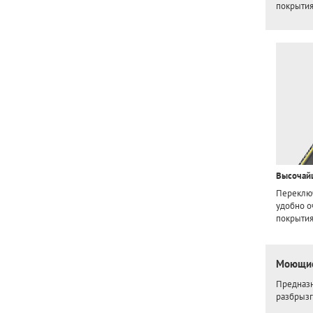
покрытия,
Высочайш
Переключ
удобно о
покрытия,
Моющие
Предназн
разбрызг