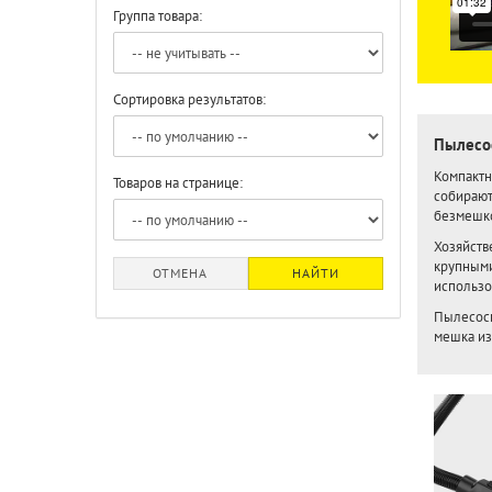
Группа товара:
Сортировка результатов:
Пылесо
Компактн
Товаров на странице:
собирают
безмешко
Хозяйств
крупными
ОТМЕНА
НАЙТИ
использов
Пылесосы
мешка из-