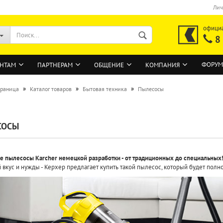
Лич
офици
8
ФОРУМ
НТАМ
ПАРТНЕРАМ
ОБЩЕНИЕ
КОМПАНИЯ
»
»
»
траница
Каталог товаров
Бытовая техника
Пылесосы
ВОЙТИ
СОСЫ
Регистрация на сайте
Забыли пароль?
 пылесосы Karcher немецкой разработки - от традиционных до специальных
 вкус и нужды - Керхер предлагает купить такой пылесос, который будет полн