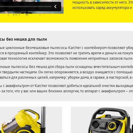
мощность в зависимости от него. 
использовать заряд аккумулятора и
сы без мешка для пыли
ые циклонные безмешковые пылесосы Karcher с контейнером позволяют убир
ся в прозрачный контейнер. Это позволяет не тратить время и деньги на поку
вая технология исключает возможность появления неприятных запахов пыли
енные пылесосы без мешка для сбора пыли оснащены вместительным контейне
 твердыми частицами. Он легко опорожняется, а воздух очищается с помощью 
аться для различных целей, например: уборки дома, в гараже, в мастерской, в 
 с аквафильтром от Karcher позволяют добиться идеальной очистки выходящего
за того, что у вас или ваших близких аллергия, то аппарат с аквафильтром – эт