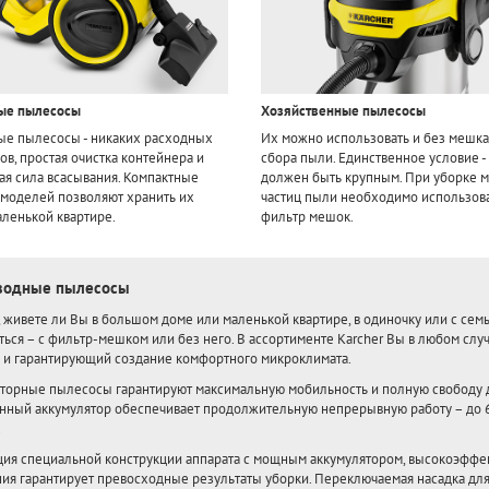
ые пылесосы
Хозяйственные пылесосы
е пылесосы - никаких расходных
Их можно использовать и без мешка
ов, простая очистка контейнера и
сбора пыли. Единственное условие -
ая сила всасывания. Компактные
должен быть крупным. При уборке 
моделей позволяют хранить их
частиц пыли необходимо использов
аленькой квартире.
фильтр мешок.
водные пылесосы
 живете ли Вы в большом доме или маленькой квартире, в одиночку или с сем
ться – с фильтр-мешком или без него. В ассортименте Karcher Вы в любом с
 и гарантирующий создание комфортного микроклимата.
торные пылесосы гарантируют максимальную мобильность и полную свободу д
нный аккумулятор обеспечивает продолжительную непрерывную работу – до 60 
.
ия специальной конструкции аппарата с мощным аккумулятором, высокоэффек
ия гарантирует превосходные результаты уборки. Переключаемая насадка для