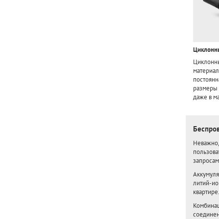
Циклонн
Циклонны
материал
постоянн
размеры 
даже в м
Беспро
Неважно,
пользова
запросам
Аккумуля
литий-ио
квартире
Комбинац
соединен