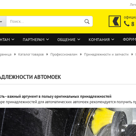
Лич
офици
8
ФОРУМ
НТАМ
ПАРТНЕРАМ
ОБЩЕНИЕ
КОМПАНИЯ
»
»
»
»
траница
Каталог товаров
Профессионалам
Принадлежности и запчасти
ВОЙТИ
АДЛЕЖНОСТИ АВТОМОЕК
Регистрация на сайте
Забыли пароль?
ть - важный аргумент в пользу оригинальных принадлежностей
ре принадлежностей для автоматических автомоек рекомендуется получить п