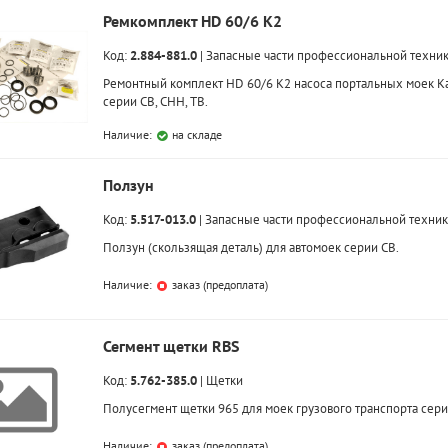
Ремкомплект HD 60/6 K2
Код:
2.884-881.0
|
Запасные части профессиональной техни
Ремонтный комплект HD 60/6 K2 насоса портальных моек Ka
серии CB, CHH, TB.
Наличие:
на складе
Ползун
Код:
5.517-013.0
|
Запасные части профессиональной техни
Ползун (скользящая деталь) для автомоек серии CB.
Наличие:
заказ (предоплата)
Сегмент щетки RBS
Код:
5.762-385.0
|
Щетки
Полусегмент щетки 965 для моек грузового транспорта сери
Наличие:
заказ (предоплата)