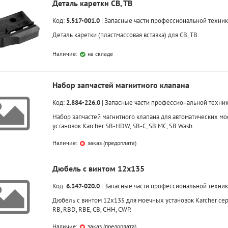
Деталь каретки CB, TB
Код:
5.517-001.0
|
Запасные части профессиональной техни
Деталь каретки (пластмассовая вставка) для CB, TB.
Наличие:
на складе
Набор запчастей магнитного клапана
Код:
2.884-226.0
|
Запасные части профессиональной техни
Набор запчастей магнитного клапана для автоматических м
установок Karcher SB-HDW, SB-C, SB MC, SB Wash.
Наличие:
заказ (предоплата)
Дюбель с винтом 12х135
Код:
6.347-020.0
|
Запасные части профессиональной техни
Дюбель с винтом 12х135 для моечных установок Karcher сер
RB, RBD, RBE, CB, CHH, CWP.
Наличие:
заказ (предоплата)