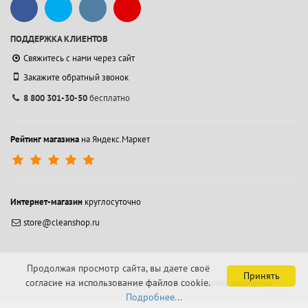
ПОДДЕРЖКА КЛИЕНТОВ
Свяжитесь с нами через сайт
Закажите обратный звонок
8 800 301-30-50
бесплатно
Рейтинг магазина
на Яндекс.Маркет
Интернет-магазин
круглосуточно
store@cleanshop.ru
Продолжая просмотр сайта, вы даете своё
Принять
согласие на использование файлов cookie.
© 1994-2026 Контакт Интернейшнл АО.
Все права защищены.
Подробнее...