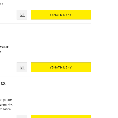
я с
УЗНАТЬ ЦЕНУ
фазным
м
УЗНАТЬ ЦЕНУ
 CX
догревом
ния, 4-х
толетом