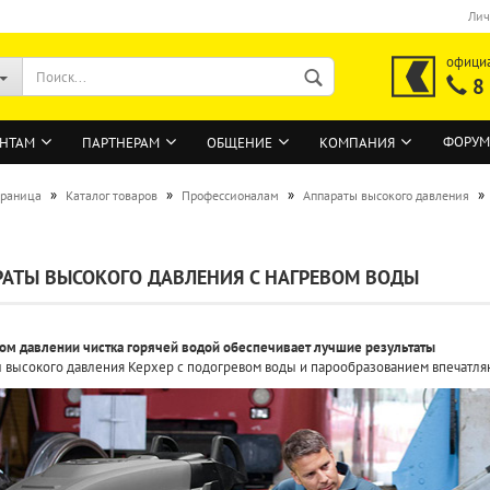
Лич
офици
8
ФОРУМ
НТАМ
ПАРТНЕРАМ
ОБЩЕНИЕ
КОМПАНИЯ
»
»
»
»
траница
Каталог товаров
Профессионалам
Аппараты высокого давления
ВОЙТИ
АТЫ ВЫСОКОГО ДАВЛЕНИЯ С НАГРЕВОМ ВОДЫ
Регистрация на сайте
Забыли пароль?
ом давлении чистка горячей водой обеспечивает лучшие результаты
 высокого давления Керхер с подогревом воды и парообразованием впечатля