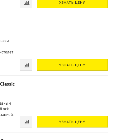
УЗНАТЬ ЦЕНУ
ласса
истолет
УЗНАТЬ ЦЕНУ
Classic
фазным
Lock.
ктацией.
УЗНАТЬ ЦЕНУ