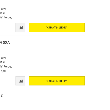
евом
я и
Y!Force,
УЗНАТЬ ЦЕНУ
-4 SXA
евом
я и
Y!Force,
 для
УЗНАТЬ ЦЕНУ
 C