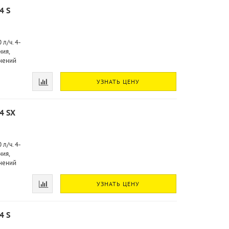
4 S
л/ч. 4-
ия,
инений
УЗНАТЬ ЦЕНУ
4 SX
л/ч. 4-
ия,
инений
УЗНАТЬ ЦЕНУ
4 S