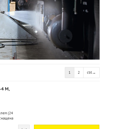
1
2
ctrl
→
-4 M,
елем (24
Оснащена