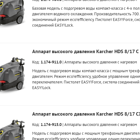
Базовая модель с подогревом воды компакт-класса с 4-х п
двигателем водяного охлаждения. Производительность 700 л
экономичный режим eco!efficiency. Пистолет EASY!Force, си
соединений EASY!Lock.
Аппарат высокого давления Karcher HDS 8/17 С
Код:
1.174-911.0
|
Аппараты высокого давления с нагревом
Модель с подогревом воды компакт-класса с мощным трех
двигателем. Режим eco!efficiency, удобное управление одни
переключателем. Пистолет EASY!Force, система соединений
EASY!Lock.
Аппарат высокого давления Karcher HDS 8/17 С
Код:
1.174-915.0
|
Аппараты высокого давления с нагревом
Модель с подогревом воды с мощным трехфазным двигател
Режим eco!efficiency, удобное управление одним переключа