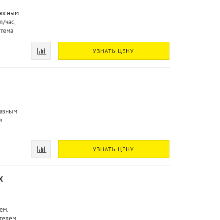
олюсным
/час,
стема
УЗНАТЬ ЦЕНУ
фазным
м
УЗНАТЬ ЦЕНУ
X
ем.
телем.