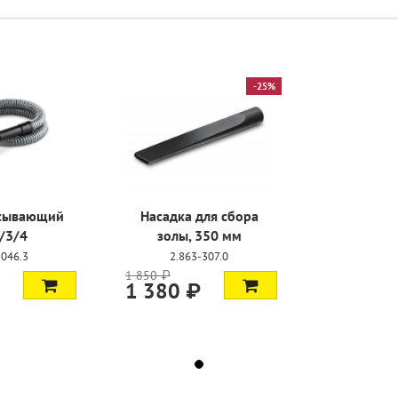
-25%
асывающий
Насадка для сбора
/3/4
золы, 350 мм
-046.3
2.863-307.0
1 850 ₽
1 380 ₽