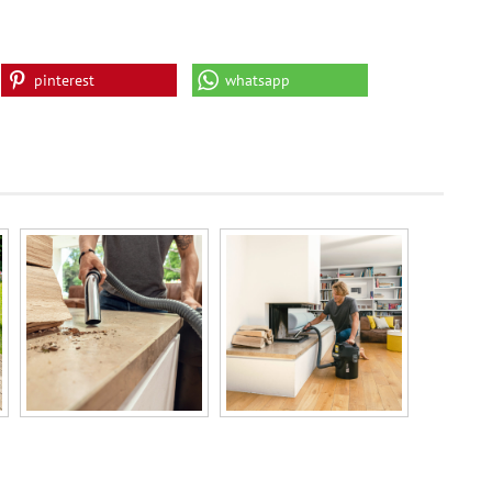
pinterest
whatsapp