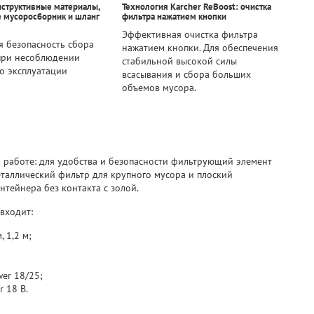
структивные материалы,
Технология Karcher ReBoost: очистка
 мусоросборник и шланг
фильтра нажатием кнопки
Эффективная очистка фильтра
 безопасность сбора
нажатием кнопки. Для обеспечения
при несоблюдении
стабильной высокой силы
о эксплуатации
всасывания и сбора больших
объемов мусора.
работе: для удобства и безопасности фильтрующий элемент
таллический фильтр для крупного мусора и плоский
онтейнера без контакта с золой.
входит:
 1,2 м;
er 18/25;
r 18 В.