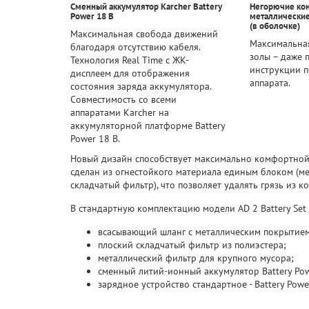
Сменный аккумулятор Karcher Battery
Негорючие кон
Power 18 В
металлические
(в оболочке)
Максимальная свобода движений
Максимальная
благодаря отсутствию кабеля.
золы – даже 
Технология Real Time с ЖК-
инструкции п
дисплеем для отображения
аппарата.
состояния заряда аккумулятора.
Совместимость со всеми
аппаратами Karcher на
аккумуляторной платформе Battery
Power 18 В.
Новый дизайн способствует максимально комфортной 
сделан из огнестойкого материала единым блоком (ме
складчатый фильтр), что позволяет удалять грязь из к
В стандартную комплектацию модели AD 2 Battery Set 
всасывающий шланг с металлическим покрытием,
плоский складчатый фильтр из полиэстера;
металлический фильтр для крупного мусора;
сменный литий-ионный аккумулятор Battery Pow
зарядное устройство стандартное - Battery Powe