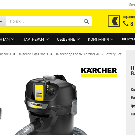
Лич
офици
8
ФОРУМ
НТАМ
ПАРТНЕРАМ
ОБЩЕНИЕ
КОМПАНИЯ
»
»
лесосы
Пылесосы для золы
Пылесос для золы Karcher AD 2 Battery Set
П
ВОЙТИ
B
Регистрация на сайте
Ко
Забыли пароль?
EA
Гр
На