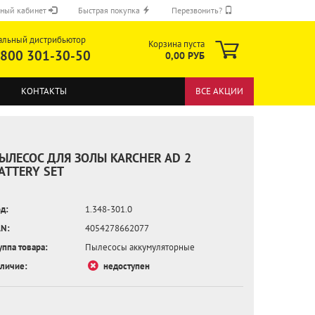
ный кабинет
Быстрая покупка
Перезвонить?
альный дистрибьютор
Корзина пуста
 800 301-30-50
0,00 РУБ
КОНТАКТЫ
ВСЕ АКЦИИ
ЫЛЕСОС ДЛЯ ЗОЛЫ KARCHER AD 2
ATTERY SET
д:
1.348-301.0
ОТПРАВИТЬ
N:
4054278662077
уппа товара:
Пылесосы аккумуляторные
личие:
недоступен