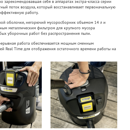
но зарекомендовавшая себя в аппаратах экстра-класса серии
тный поток воздуха, который восстанавливает первоначальную
 эффективную работу.
ной оболочке, негорючий мусоросборник объемом 14 л и
ьным металлическим фильтром для крупного мусора
бых уборочных работ без распространения пыли.
рерывная работа обеспечивается мощным сменным
ией Real Time для отображения остаточного времени работы на