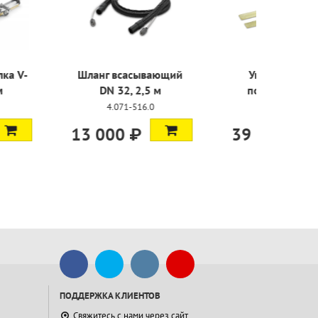
ая балка V-
Шланг всасывающий
Уплотн
1400 мм
DN 32, 2,5 м
полосы
-082.0
4.071-516.0
6.27
0 ₽
13 000 ₽
39 100
ПОДДЕРЖКА КЛИЕНТОВ
Свяжитесь с нами через сайт