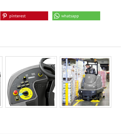
pinterest
whatsapp