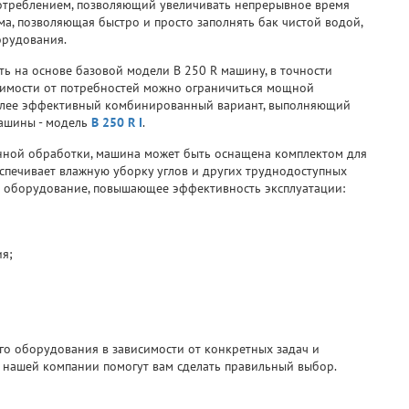
треблением, позволяющий увеличивать непрерывное время
ма, позволяющая быстро и просто заполнять бак чистой водой,
орудования.
ь на основе базовой модели B 250 R машину, в точности
имости от потребностей можно ограничиться мощной
олее эффективный комбинированный вариант, выполняющий
ашины - модель
B 250 R I
.
нной обработки, машина может быть оснащена комплектом для
спечивает влажную уборку углов и других труднодоступных
е оборудование, повышающее эффективность эксплуатации:
я;
о оборудования в зависимости от конкретных задач и
 нашей компании помогут вам сделать правильный выбор.