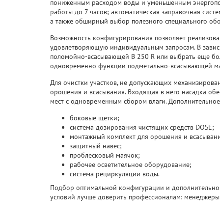
пониженным расходом воды и уменьшенным энергопо
работы до 7 часов; автоматическая заправочная систе
а также обширный выбор полезного специального об
Возможность конфигурирования позволяет реализоват
удовлетворяющую индивидуальным запросам. В завис
поломойно-всасывающей B 250 R или выбрать еще б
одновременно функции подметально-всасывающей м
Для очистки участков, не допускающих механизирова
орошения и всасывания. Входящая в него насадка обе
мест с одновременным сбором влаги. Дополнительно
боковые щетки;
система дозирования чистящих средств DOSE;
монтажный комплект для орошения и всасывани
защитный навес;
проблесковый маячок;
рабочее осветительное оборудование;
система рециркуляции воды.
Подбор оптимальной конфигурации и дополнительног
условий лучше доверить профессионалам: менеджеры