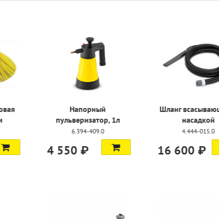
ая боковая
Напорный
Шланг вса
 450 мм
пульверизатор, 1л
нас
-986.0
6.394-409.0
4.444
 ₽
4 550 ₽
16 600