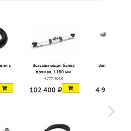
сывающий с
Всасывающая балка
Заправоч
адкой
прямая, 1180 мм
1
-015.0
4.777-404.0
6.68
 ₽
102 400 ₽
4 900 