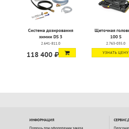
Система дозирования
Щеточная 
химии DS 3
10
2.641-811.0
2.763
118 400 ₽
УЗНАТ
ИНФОРМАЦИЯ
СЕРВИС 
Помощь при оформлении заказа
Персона