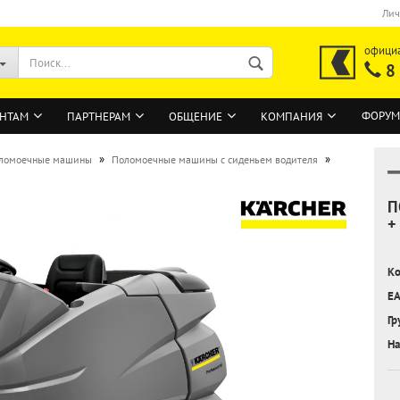
Лич
офици
8
ФОРУМ
НТАМ
ПАРТНЕРАМ
ОБЩЕНИЕ
КОМПАНИЯ
»
»
ломоечные машины
Поломоечные машины с сиденьем водителя
П
ВОЙТИ
+
Регистрация на сайте
Ко
Забыли пароль?
EA
Гр
На