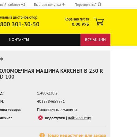
ный кабинет
Быстрая покупка
Перезвонить?
альный дистрибьютор
Корзина пуста
 800 301-30-50
0,00 РУБ
КОНТАКТЫ
ВСЕ АКЦИИ
ОЛОМОЕЧНАЯ МАШИНА KARCHER B 250 R
 D 100
ОТПРАВИТЬ
д:
1.480-230.2
N:
4039784659971
уппа товара:
Поломоечные машины
личие:
недоступен
|
найти замену
Товар недоступен для заказа