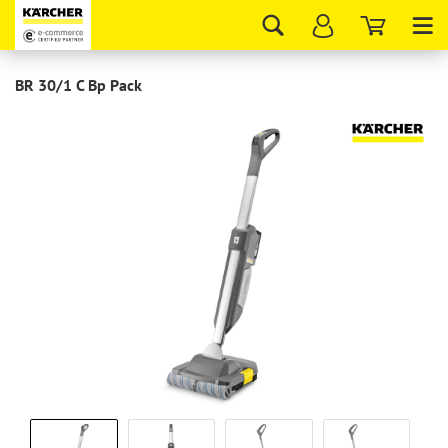
Tog
nav
BR 30/1 C Bp Pack