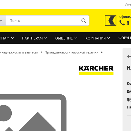
Лич
офици
8
ФОРУМ
НТАМ
ПАРТНЕРАМ
ОБЩЕНИЕ
КОМПАНИЯ
»
»
инадлежности и запчасти
Принадлежности насосной техники
Н
ВОЙТИ
Регистрация на сайте
Ко
Забыли пароль?
EA
Гр
На