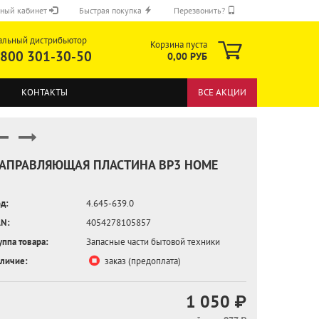
ный кабинет
Быстрая покупка
Перезвонить?
альный дистрибьютор
Корзина пуста
 800 301-30-50
0,00 РУБ
КОНТАКТЫ
ВСЕ АКЦИИ
АПРАВЛЯЮЩАЯ ПЛАСТИНА BP3 HOME
д:
4.645-639.0
ОТПРАВИТЬ
N:
4054278105857
уппа товара:
Запасные части бытовой техники
личие:
заказ (предоплата)
1 050 ₽