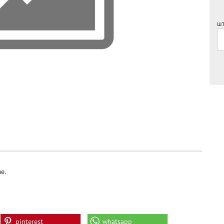
шт
e.
pinterest
whatsapp