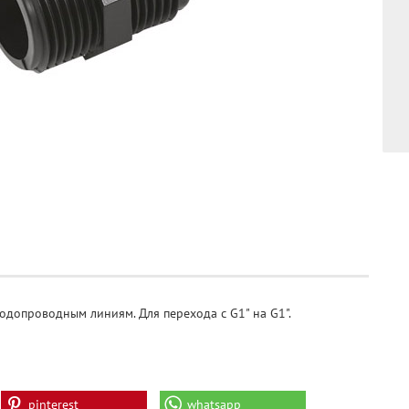
одопроводным линиям. Для перехода с G1" на G1".
pinterest
whatsapp