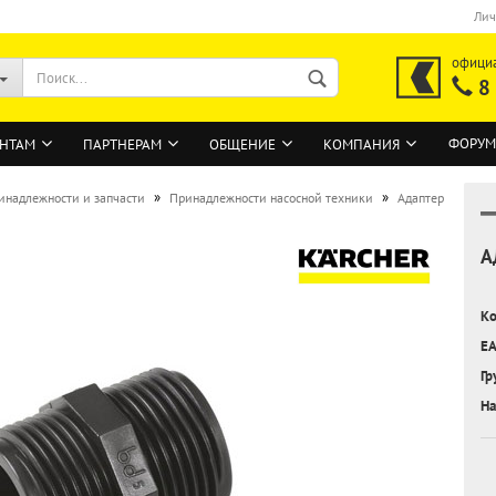
Лич
офици
8
ФОРУМ
НТАМ
ПАРТНЕРАМ
ОБЩЕНИЕ
КОМПАНИЯ
»
»
инадлежности и запчасти
Принадлежности насосной техники
Адаптер
А
ВОЙТИ
Регистрация на сайте
Ко
Забыли пароль?
EA
Гр
На