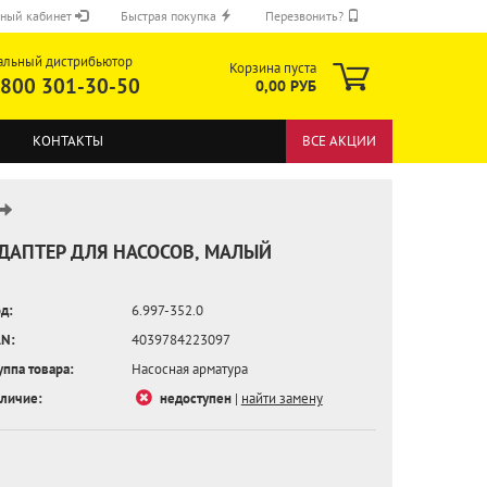
ный кабинет
Быстрая покупка
Перезвонить?
альный дистрибьютор
Корзина пуста
 800 301-30-50
0,00 РУБ
КОНТАКТЫ
ВСЕ АКЦИИ
ДАПТЕР ДЛЯ НАСОСОВ, МАЛЫЙ
д:
6.997-352.0
ОТПРАВИТЬ
N:
4039784223097
уппа товара:
Насосная арматура
личие:
недоступен
|
найти замену