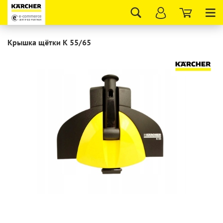
Tog
nav
Крышка щётки K 55/65