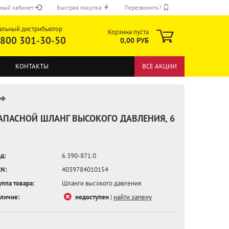
ный кабинет
Быстрая покупка
Перезвонить?
альный дистрибьютор
Корзина пуста
 800 301-30-50
0,00 РУБ
КОНТАКТЫ
ВСЕ АКЦИИ
АПАСНОЙ ШЛАНГ ВЫСОКОГО ДАВЛЕНИЯ, 6
ОТПРАВИТЬ
д:
6.390-871.0
N:
4039784010154
уппа товара:
Шланги высокого давления
личие:
недоступен
|
найти замену