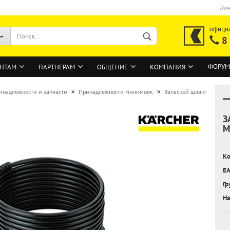
Лич
офици
8
ФОРУМ
НТАМ
ПАРТНЕРАМ
ОБЩЕНИЕ
КОМПАНИЯ
»
»
инадлежности и запчасти
Принадлежности минимоек
Запасной шланг
З
ВОЙТИ
М
Регистрация на сайте
Ко
Забыли пароль?
EA
Гр
На