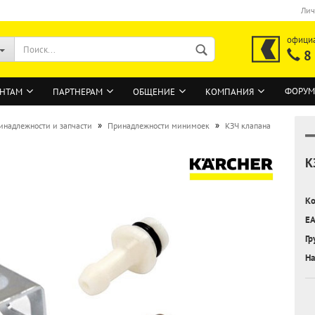
Лич
офици
8
ФОРУМ
НТАМ
ПАРТНЕРАМ
ОБЩЕНИЕ
КОМПАНИЯ
»
»
инадлежности и запчасти
Принадлежности минимоек
КЗЧ клапана
К
ВОЙТИ
Регистрация на сайте
Ко
Забыли пароль?
EA
Гр
На