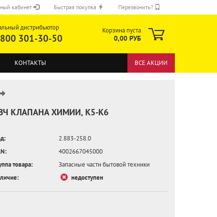
ный кабинет
Быстрая покупка
Перезвонить?
альный дистрибьютор
Корзина пуста
 800 301-30-50
0,00 РУБ
КОНТАКТЫ
ВСЕ АКЦИИ
ЗЧ КЛАПАНА ХИМИИ, K5-K6
д:
2.883-258.0
ОТПРАВИТЬ
N:
4002667045000
уппа товара:
Запасные части бытовой техники
личие:
недоступен