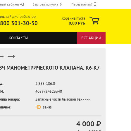
ный кабинет
Быстрая покупка
Перезвонить?
альный дистрибьютор
Корзина пуста
 800 301-30-50
0,00 РУБ
КОНТАКТЫ
ВСЕ АКЦИИ
ЗЧ МАНОМЕТРИЧЕСКОГО КЛАПАНА, K6-K7
д:
2.885-186.0
ОТПРАВИТЬ
N:
4039784523340
уппа товара:
Запасные части бытовой техники
личие:
заказ
4 000 ₽