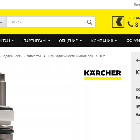
Лич
офици
8
ФОРУМ
НТАМ
ПАРТНЕРАМ
ОБЩЕНИЕ
КОМПАНИЯ
»
»
инадлежности и запчасти
Принадлежности минимоек
КЗЧ
К
ВОЙТИ
Регистрация на сайте
Ко
Забыли пароль?
EA
Гр
На