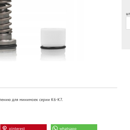
шт
влению для минимоек серии K6-K7.
pinterest
whatsapp