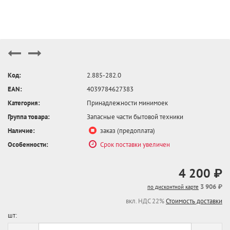
Код:
2.885-282.0
EAN:
4039784627383
Категория:
Принадлежности минимоек
Группа товара:
Запасные части бытовой техники
Наличие:
заказ (предоплата)
Особенности:
Срок поставки увеличен
4 200 ₽
3 906 ₽
по дисконтной карте
вкл. НДС 22%
Стоимость доставки
шт: