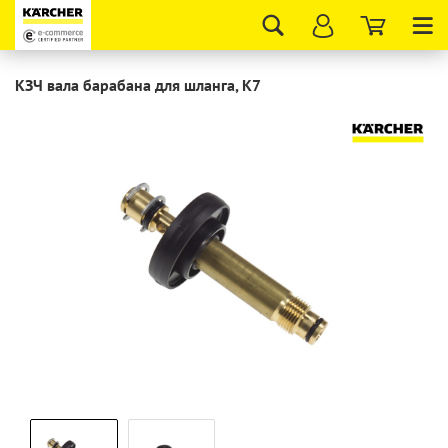
Tog
nav
КЗЧ вала барабана для шланга, K7