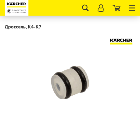
Tog
nav
Дроссель, K4-K7