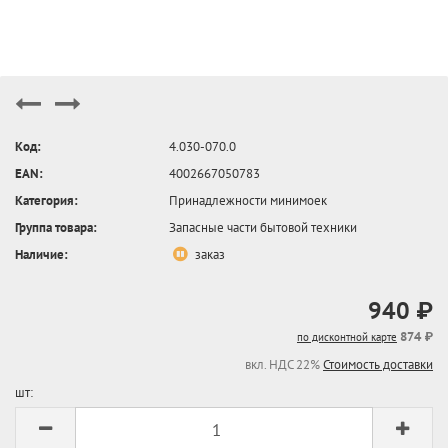
Код:
4.030-070.0
EAN:
4002667050783
Категория:
Принадлежности минимоек
Группа товара:
Запасные части бытовой техники
Наличие:
заказ
940 ₽
874 ₽
по дисконтной карте
вкл. НДС 22%
Стоимость доставки
шт: