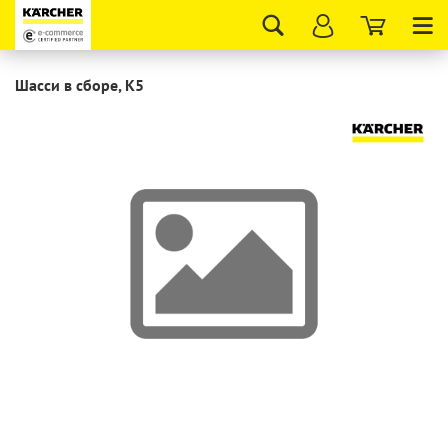
Tog
nav
Шасси в сборе, K5