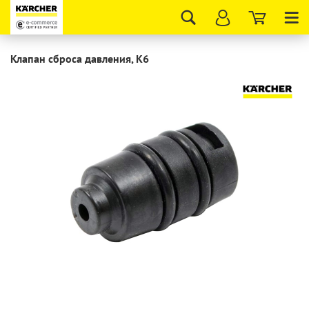
Tog
nav
Клапан сброса давления, K6