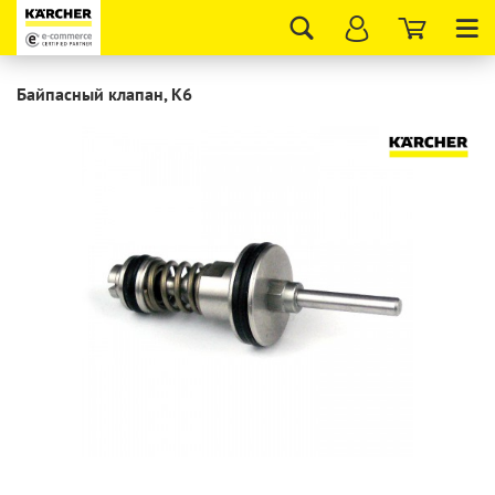
Tog
nav
Байпасный клапан, K6