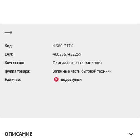
Код:
4.580-347.0
EAN:
4002667452259
Категория:
Принадлежности минимоек
Группа товара:
Запасные части бытовой техники
Наличие:
недоступен
ОПИСАНИЕ