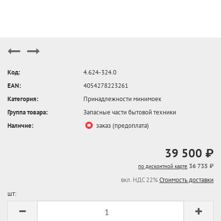
Код:
4.624-324.0
EAN:
4054278223261
Категория:
Принадлежности минимоек
Группа товара:
Запасные части бытовой техники
Наличие:
заказ (предоплата)
39 500 ₽
36 735 ₽
по дисконтной карте
вкл. НДС 22%
Стоимость доставки
шт: