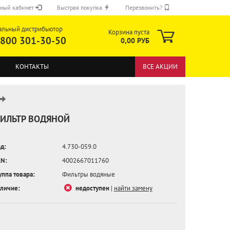
ный кабинет
Быстрая покупка
Перезвонить?
альный дистрибьютор
Корзина пуста
 800 301-30-50
0,00 РУБ
КОНТАКТЫ
ВСЕ АКЦИИ
ИЛЬТР ВОДЯНОЙ
д:
4.730-059.0
ОТПРАВИТЬ
N:
4002667011760
уппа товара:
Фильтры водяные
личие:
недоступен
|
найти замену