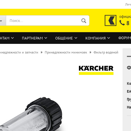
Лич
офици
8
ФОРУМ
НТАМ
ПАРТНЕРАМ
ОБЩЕНИЕ
КОМПАНИЯ
»
»
инадлежности и запчасти
Принадлежности минимоек
Фильтр водяной
Ф
ВОЙТИ
Регистрация на сайте
Ко
Забыли пароль?
EA
Гр
На