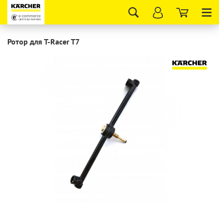
Tog
nav
Ротор для T-Racer T7