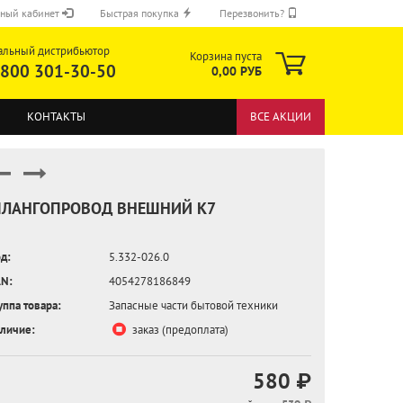
ный кабинет
Быстрая покупка
Перезвонить?
альный дистрибьютор
Корзина пуста
 800 301-30-50
0,00 РУБ
КОНТАКТЫ
ВСЕ АКЦИИ
ЛАНГОПРОВОД ВНЕШНИЙ K7
д:
5.332-026.0
ОТПРАВИТЬ
N:
4054278186849
уппа товара:
Запасные части бытовой техники
личие:
заказ (предоплата)
580 ₽