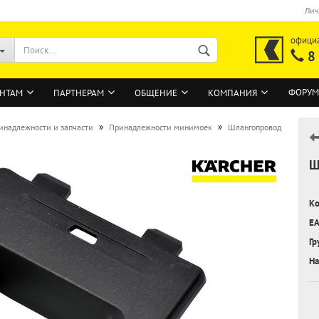
Лич
офици
8
ФОРУМ
НТАМ
ПАРТНЕРАМ
ОБЩЕНИЕ
КОМПАНИЯ
»
»
инадлежности и запчасти
Принадлежности минимоек
Шлангопровод
Ш
ВОЙТИ
Регистрация на сайте
Ко
Забыли пароль?
EA
Гр
На