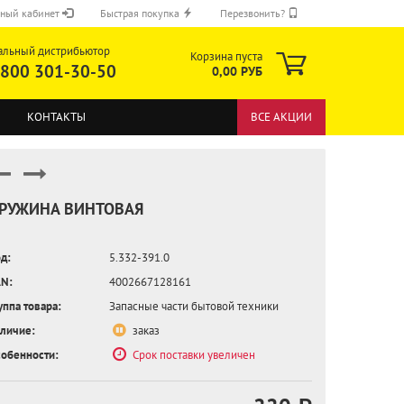
ный кабинет
Быстрая покупка
Перезвонить?
альный дистрибьютор
Корзина пуста
 800 301-30-50
0,00 РУБ
КОНТАКТЫ
ВСЕ АКЦИИ
РУЖИНА ВИНТОВАЯ
д:
5.332-391.0
ОТПРАВИТЬ
N:
4002667128161
уппа товара:
Запасные части бытовой техники
личие:
заказ
обенности:
Срок поставки увеличен