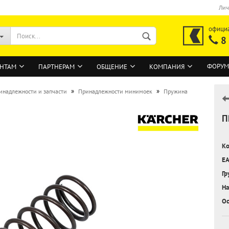
Лич
офици
8
ФОРУМ
НТАМ
ПАРТНЕРАМ
ОБЩЕНИЕ
КОМПАНИЯ
»
»
инадлежности и запчасти
Принадлежности минимоек
Пружина
П
ВОЙТИ
Регистрация на сайте
Ко
Забыли пароль?
EA
Гр
На
Ос