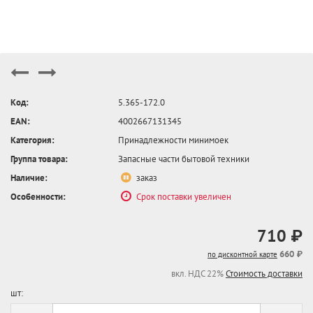
Код:
5.365-172.0
EAN:
4002667131345
Категория:
Принадлежности минимоек
Группа товара:
Запасные части бытовой техники
Наличие:
заказ
Особенности:
Срок поставки увеличен
710 ₽
660 ₽
по дисконтной карте
вкл. НДС 22%
Стоимость доставки
шт: