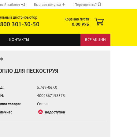
ный кабинет
Быстрая покупка
Перезвонить?
альный дистрибьютор
Корзина пуста
 800 301-30-50
0,00 РУБ
КОНТАКТЫ
ВСЕ АКЦИИ
ОПЛО ДЛЯ ПЕСКОСТРУЯ
д:
5.769-067.0
ОТПРАВИТЬ
N:
4002667158373
уппа товара:
Сопла
личие:
недоступен