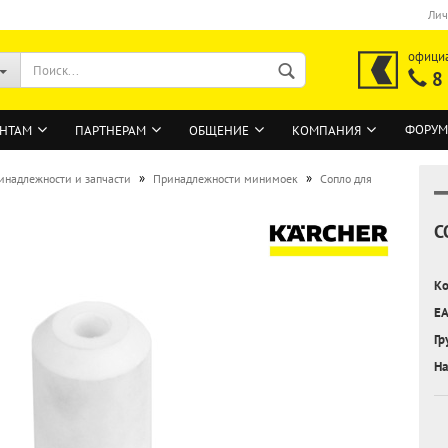
Лич
офици
8
ФОРУМ
НТАМ
ПАРТНЕРАМ
ОБЩЕНИЕ
КОМПАНИЯ
»
»
инадлежности и запчасти
Принадлежности минимоек
Сопло для
С
ВОЙТИ
Регистрация на сайте
Ко
Забыли пароль?
EA
Гр
На