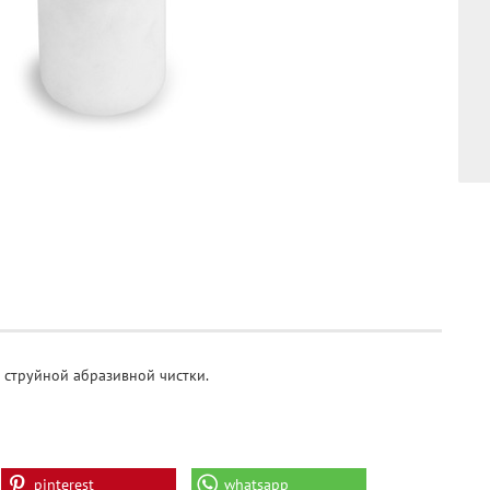
а струйной абразивной чистки.
pinterest
whatsapp