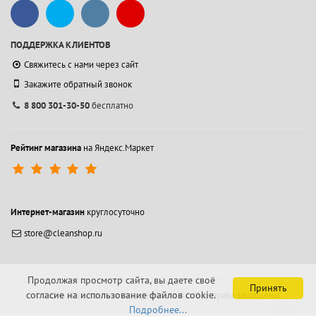
ПОДДЕРЖКА КЛИЕНТОВ
Свяжитесь с нами через сайт
Закажите обратный звонок
8 800 301-30-50
бесплатно
Рейтинг магазина
на Яндекс.Маркет
Интернет-магазин
круглосуточно
store@cleanshop.ru
Продолжая просмотр сайта, вы даете своё
Принять
согласие на использование файлов cookie.
© 1994-2026 Контакт Интернейшнл АО.
Все права защищены.
Подробнее...