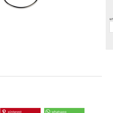
шт
pinterest
whatsapp