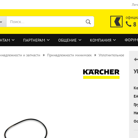
Лич
офици
8
ФОРУМ
НТАМ
ПАРТНЕРАМ
ОБЩЕНИЕ
КОМПАНИЯ
»
»
инадлежности и запчасти
Принадлежности минимоек
Уплотнительное
У
ВОЙТИ
Регистрация на сайте
Ко
Забыли пароль?
EA
Гр
На
Ос