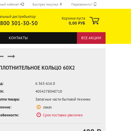
ный кабинет
Быстрая покупка
Перезвонить?
альный дистрибьютор
Корзина пуста
 800 301-30-50
0,00 РУБ
КОНТАКТЫ
ВСЕ АКЦИИ
ПЛОТНИТЕЛЬНОЕ КОЛЬЦО 60X2
д:
6.363-616.0
ОТПРАВИТЬ
N:
4054278048710
уппа товара:
Запасные части бытовой техники
личие:
заказ
обенности:
Срок поставки увеличен