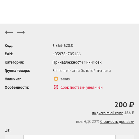
Код:
6.363-628.0
EAN:
4039784705166
Категория:
Принадлежности минимоек
Группа товара:
Запасные части бытовой техники
Наличие:
заказ
Особенности:
Срок поставки увеличен
200 ₽
186 ₽
по дисконтной карте
вкл. НДС 22%
Стоимость доставки
шт: