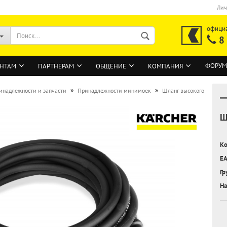
Лич
офици
8
ФОРУМ
НТАМ
ПАРТНЕРАМ
ОБЩЕНИЕ
КОМПАНИЯ
»
»
инадлежности и запчасти
Принадлежности минимоек
Шланг высокого
Ш
ВОЙТИ
Регистрация на сайте
Ко
Забыли пароль?
EA
Гр
На