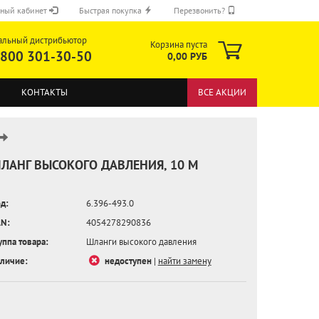
ный кабинет
Быстрая покупка
Перезвонить?
альный дистрибьютор
Корзина пуста
 800 301-30-50
0,00 РУБ
КОНТАКТЫ
ВСЕ АКЦИИ
ЛАНГ ВЫСОКОГО ДАВЛЕНИЯ, 10 М
д:
6.396-493.0
ОТПРАВИТЬ
N:
4054278290836
уппа товара:
Шланги высокого давления
личие:
недоступен
|
найти замену