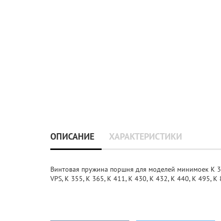
ОПИСАНИЕ
ХАРАКТЕРИСТИКИ
Винтовая пружина поршня для моделей минимоек K 3000
VPS, K 355, K 365, K 411, K 430, K 432, K 440, K 495, K 