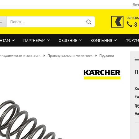
Лич
офици
8
ФОРУМ
НТАМ
ПАРТНЕРАМ
ОБЩЕНИЕ
КОМПАНИЯ
»
»
инадлежности и запчасти
Принадлежности минимоек
Пружина
П
ВОЙТИ
Регистрация на сайте
Ко
Забыли пароль?
EA
Гр
На