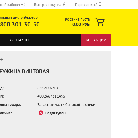
ный кабинет
Быстрая покупка
Перезвонить?
альный дистрибьютор
Корзина пуста
 800 301-30-50
0,00 РУБ
КОНТАКТЫ
ВСЕ АКЦИИ
РУЖИНА ВИНТОВАЯ
д:
6.964-024.0
ОТПРАВИТЬ
N:
4002667311495
уппа товара:
Запасные части бытовой техники
личие:
недоступен