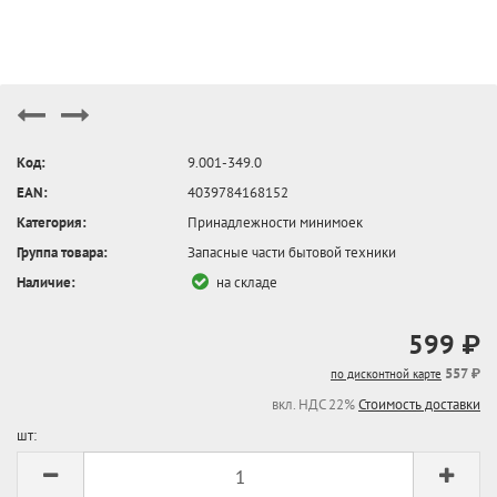
Код:
9.001-349.0
EAN:
4039784168152
Категория:
Принадлежности минимоек
Группа товара:
Запасные части бытовой техники
Наличие:
на складе
599 ₽
557 ₽
по дисконтной карте
вкл. НДС 22%
Стоимость доставки
шт: