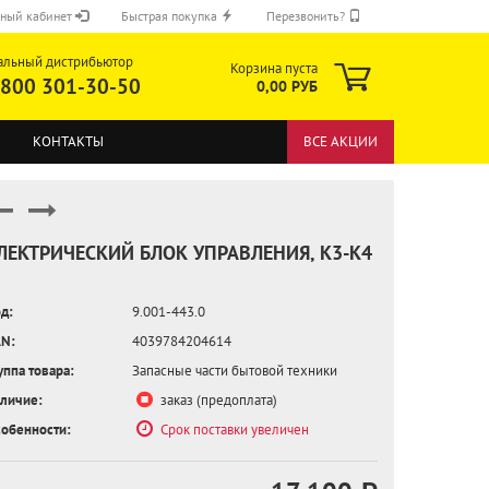
ный кабинет
Быстрая покупка
Перезвонить?
альный дистрибьютор
Корзина пуста
 800 301-30-50
0,00 РУБ
КОНТАКТЫ
ВСЕ АКЦИИ
ЛЕКТРИЧЕСКИЙ БЛОК УПРАВЛЕНИЯ, K3-K4
д:
9.001-443.0
ОТПРАВИТЬ
N:
4039784204614
уппа товара:
Запасные части бытовой техники
личие:
заказ (предоплата)
обенности:
Срок поставки увеличен