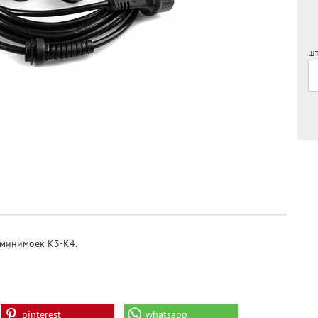
шт
 минимоек K3-K4.
pinterest
whatsapp