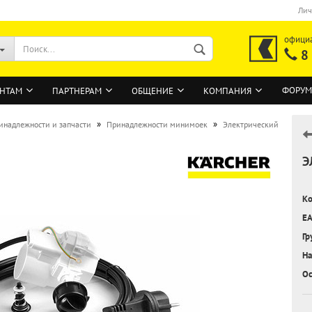
Лич
офици
8
ФОРУМ
НТАМ
ПАРТНЕРАМ
ОБЩЕНИЕ
КОМПАНИЯ
»
»
инадлежности и запчасти
Принадлежности минимоек
Электрический
Э
ВОЙТИ
Регистрация на сайте
Ко
Забыли пароль?
EA
Гр
На
Ос