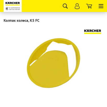
Tog
nav
Колпак колеса, K5 FC