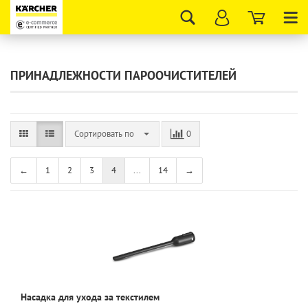
Tog
nav
ПРИНАДЛЕЖНОСТИ ПАРООЧИСТИТЕЛЕЙ
Сортировать по
0
←
1
2
3
4
...
14
→
Насадка для ухода за текстилем