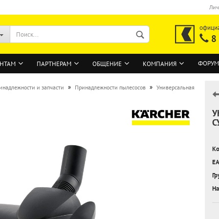
Лич
офици
8
ФОРУМ
НТАМ
ПАРТНЕРАМ
ОБЩЕНИЕ
КОМПАНИЯ
»
»
инадлежности и запчасти
Принадлежности пылесосов
Универсальная
У
ВОЙТИ
С
Регистрация на сайте
Ко
Забыли пароль?
EA
Гр
На