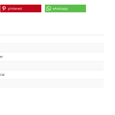
pinterest
whatsapp
er
ial