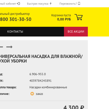
ный кабинет
Быстрая покупка
Перезвонить?
альный дистрибьютор
Корзина пуста
 800 301-30-50
0,00 РУБ
КОНТАКТЫ
ВСЕ АКЦИИ
НИВЕРСАЛЬНАЯ НАСАДКА ДЛЯ ВЛАЖНОЙ/
УХОЙ УБОРКИ
ОТПРАВИТЬ
д:
6.906-955.0
N:
4039784245891
уппа товара:
Насадки комбинированные
личие:
заказ
4 300 ₽