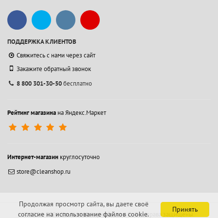
ПОДДЕРЖКА КЛИЕНТОВ
Свяжитесь с нами через сайт
Закажите обратный звонок
8 800 301-30-50
бесплатно
Рейтинг магазина
на Яндекс.Маркет
Интернет-магазин
круглосуточно
store@cleanshop.ru
Продолжая просмотр сайта, вы даете своё
Принять
согласие на использование файлов cookie.
© 1994-2026 Контакт Интернейшнл АО.
Все права защищены.