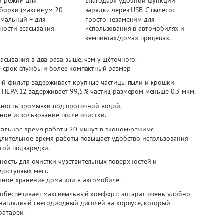
 режим для
Благодаря удобной функции
борки (максимум 20
зарядки через USB-C пылесос
имальный – для
просто незаменим для
ости всасывания.
использования в автомобилях и
кемпингах/домах-прицепах.
сасывания в два раза выше, чем у щёточного.
 срок службы и более компактный размер.
ый фильтр задерживает крупные частицы пыли и крошки
 HEPA 12 задерживает 99,5% частиц размером меньше 0,3 мкм.
ность промывки под проточной водой.
ное использование после очистки.
альное время работы 20 минут в эконом-режиме.
длительное время работы повышает удобство использования
стой подзарядки.
ность для очистки чувствительных поверхностей и
доступных мест.
тное хранение дома или в автомобиле.
обеспечивает максимальный комфорт: аппарат очень удобно
 наглядный светодиодный дисплей на корпусе, который
батареи.