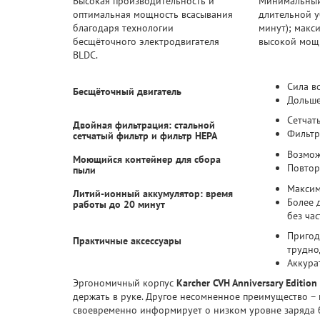
Высокая производительность и
Минимальный
оптимальная мощность всасывания
длительной у
благодаря технологии
минут); макс
бесщёточного электродвигателя
высокой мощн
BLDC.
Сила в
Бесщёточный двигатель
Дольше
Сетчат
Двойная фильтрация: стальной
Фильтр
сетчатый фильтр и фильтр НЕРА
Возмож
Моющийся контейнер для сбора
Повтор
пыли
Максим
Литий-ионный аккумулятор: время
Более 
работы до 20 минут
без ча
Пригод
Практичные аксессуары
трудно
Аккура
Эргономичный корпус
Karcher CVH Anniversary Edition
держать в руке. Другое несомненное преимущество –
своевременно информирует о низком уровне заряда 