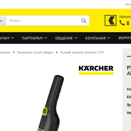
Лич
офици
8
ФОРУМ
НТАМ
ПАРТНЕРАМ
ОБЩЕНИЕ
КОМПАНИЯ
»
»
лесосы
Пылесосы сухой уборки
Ручной пылесос Karcher CVH
Р
ВОЙТИ
A
Регистрация на сайте
Ко
Забыли пароль?
EA
Гр
На