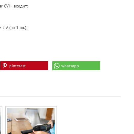
er CVH входит:
2 А (по 1 шт.);
pinterest
whatsapp