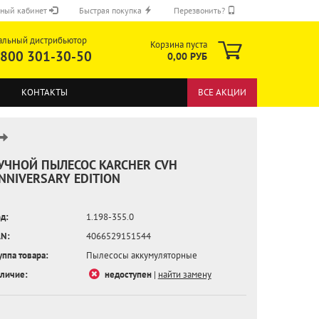
ный кабинет
Быстрая покупка
Перезвонить?
альный дистрибьютор
Корзина пуста
 800 301-30-50
0,00 РУБ
КОНТАКТЫ
ВСЕ АКЦИИ
УЧНОЙ ПЫЛЕСОС KARCHER CVH
NNIVERSARY EDITION
ОТПРАВИТЬ
д:
1.198-355.0
N:
4066529151544
уппа товара:
Пылесосы аккумуляторные
личие:
недоступен
|
найти замену