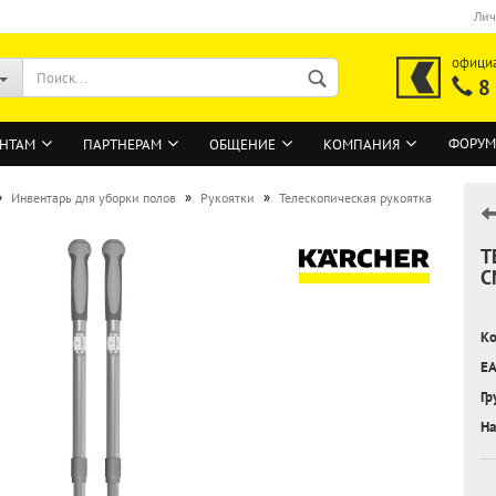
Лич
офици
8
ФОРУМ
НТАМ
ПАРТНЕРАМ
ОБЩЕНИЕ
КОМПАНИЯ
»
»
»
Инвентарь для уборки полов
Рукоятки
Телескопическая рукоятка
Т
ВОЙТИ
С
Регистрация на сайте
Ко
Забыли пароль?
EA
Гр
На