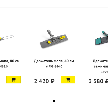
мопа, 80 см
Держатель мопа, 40 см
Держате
зажимам
-093.0
6.999-144.0
6.999
2 420 ₽
3 380 