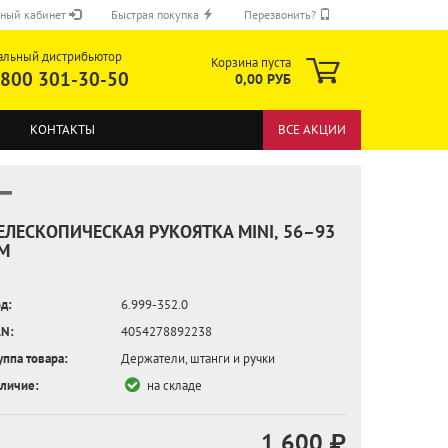
ный кабинет
Быстрая покупка
Перезвонить?
альный дистрибьютор
Корзина пуста
 800 301-30-50
0,00 РУБ
КОНТАКТЫ
ВСЕ АКЦИИ
ЕЛЕСКОПИЧЕСКАЯ РУКОЯТКА MINI, 56–93
М
ОТПРАВИТЬ
д:
6.999-352.0
N:
4054278892238
уппа товара:
Держатели, штанги и ручки
личие:
на складе
1 600 ₽