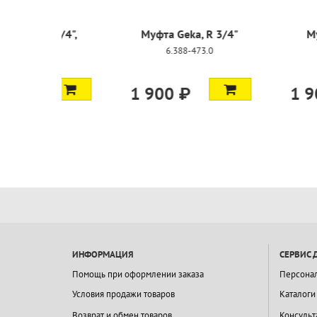
Муфта Geka R 3/4",
Муфта Gek
штуцер
6.388
6.388-455.0
1 900 ₽
1 900 ₽
ИНФОРМАЦИЯ
СЕРВИС 
Помощь при оформлении заказа
Персона
Условия продажи товаров
Каталоги
Возврат и обмен товаров
Консульт