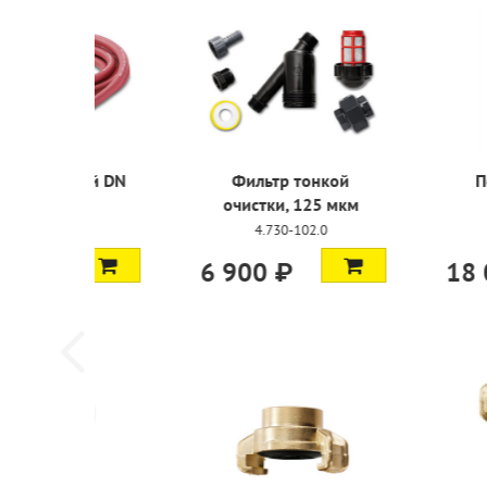
Шланг питающий DN
Фильтр
13, 7,5 м
очистки,
4.440-038.0
4.730
12 500 ₽
6 900 ₽