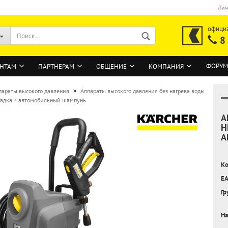
Лич
офици
8
ФОРУМ
НТАМ
ПАРТНЕРАМ
ОБЩЕНИЕ
КОМПАНИЯ
»
параты высокого давления
Аппараты высокого давления без нагрева воды
насадка + автомобильный шампунь
А
ВОЙТИ
H
А
Регистрация на сайте
Забыли пароль?
Ко
EA
Гр
На