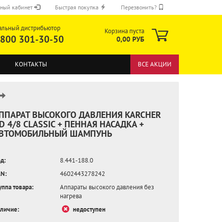
ный кабинет
Быстрая покупка
Перезвонить?
альный дистрибьютор
Корзина пуста
 800 301-30-50
0,00 РУБ
КОНТАКТЫ
ВСЕ АКЦИИ
ППАРАТ ВЫСОКОГО ДАВЛЕНИЯ KARCHER
D 4/8 CLASSIC + ПЕННАЯ НАСАДКА +
ВТОМОБИЛЬНЫЙ ШАМПУНЬ
ОТПРАВИТЬ
д:
8.441-188.0
N:
4602443278242
уппа товара:
Аппараты высокого давления без
нагрева
личие:
недоступен