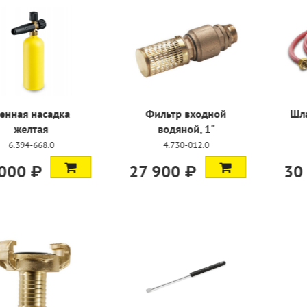
 тонкой
Пенная насадка
Фильтр
 125 мкм
желтая
водян
-102.0
6.394-668.0
4.730
18 000 ₽
27 900