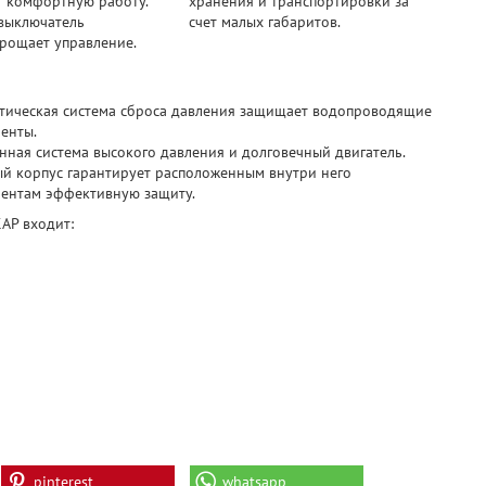
 комфортную работу.
хранения и транспортировки за
выключатель
счет малых габаритов.
рощает управление.
тическая система сброса давления защищает водопроводящие
енты.
нная система высокого давления и долговечный двигатель.
й корпус гарантирует расположенным внутри него
ентам эффективную защиту.
KAP входит:
pinterest
whatsapp