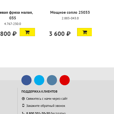
трубка, 600
Грязевая фреза малая,
Мощное с
мм
035
2.88
-140.0
4.767-230.0
₽
12 800 ₽
3 600 
ПОДДЕРЖКА КЛИЕНТОВ
Свяжитесь с нами через сайт
Закажите обратный звонок
8 800 301-30-50
бесплатно