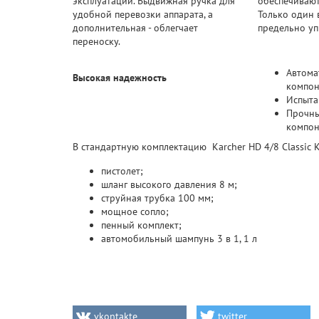
эксплуатации. Выдвижная ручка для
обеспечивают
удобной перевозки аппарата, а
Только один 
дополнительная - облегчает
предельно уп
переноску.
Автома
Высокая надежность
компон
Испыта
Прочны
компон
В стандартную комплектацию Karcher HD 4/8 Classic 
пистолет;
шланг высокого давления 8 м;
струйная трубка 100 мм;
мощное сопло;
пенный комплект;
автомобильный шампунь 3 в 1, 1 л
vkontakte
twitter