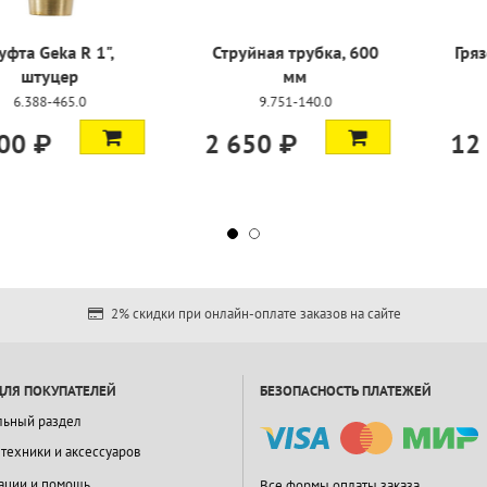
a, R 3/4"
Муфта Geka R 1",
Струйная 
штуцер
-473.0
6.388-465.0
9.751
1 900 ₽
2 650 
2% скидки при онлайн-оплате заказов на сайте
ДЛЯ ПОКУПАТЕЛЕЙ
БЕЗОПАСНОСТЬ ПЛАТЕЖЕЙ
льный раздел
 техники и аксессуаров
ации и помощь
Все формы оплаты заказа