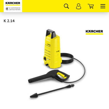
Tog
nav
K 2.14