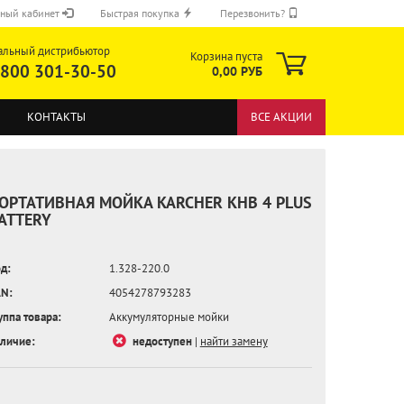
ный кабинет
Быстрая покупка
Перезвонить?
альный дистрибьютор
Корзина пуста
 800 301-30-50
0,00 РУБ
КОНТАКТЫ
ВСЕ АКЦИИ
ОРТАТИВНАЯ МОЙКА KARCHER KHB 4 PLUS
ATTERY
д:
1.328-220.0
ОТПРАВИТЬ
N:
4054278793283
уппа товара:
Аккумуляторные мойки
личие:
недоступен
|
найти замену