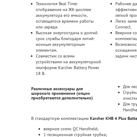
Технология Real Time:
Рабочее да
отображение на ЖК-дисплее
эффективн
аккумулятора его емкости,
легкой про
остающегося времени работы
Легко заме
или заряда.
Connect.
Высокая энергоотдача и долгий
Веерное со
срок службы благодаря литий-
комплекта
ионным аккумуляторным
Возможнос
элементам.
оснащения
Совместим со всеми
задачи чис
устройствами на аккумуляторной
платформе Karcher Battery Power
18 В.
Для ле
Различные аксессуары для
Струйн
широкого применения (опции
приобретаются дополнительно)
очистки
Для тр
Handhe
В стандартную комплектацию
Karcher KHB 4 Plus Batt
веерное сопло QC Handheld;
1-позиционная струйная трубка;