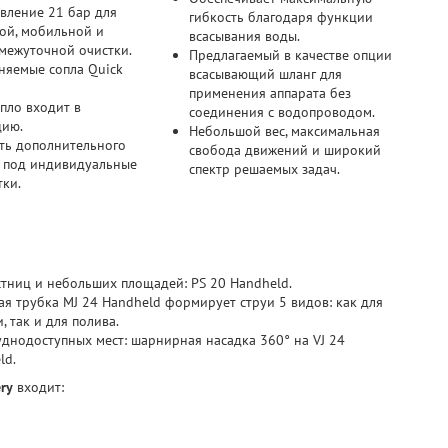
вление 21 бар для
гибкость благодаря функции
ой, мобильной и
всасывания воды.
межуточной очистки.
Предлагаемый в качестве опции
няемые сопла Quick
всасывающий шланг для
применения аппарата без
пло входит в
соединения с водопроводом.
цию.
Небольшой вес, максимальная
ть дополнительного
свобода движений и широкий
 под индивидуальные
спектр решаемых задач.
тки.
стниц и небольших площадей: PS 20 Handheld.
ая трубка MJ 24 Handheld формирует струи 5 видов: как для
, так и для полива.
уднодоступных мест: шарнирная насадка 360° на VJ 24
ld.
ery
входит: