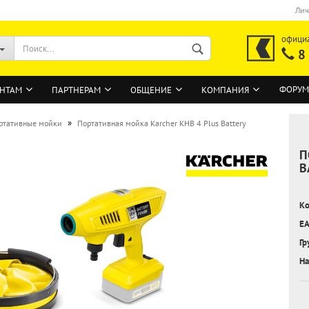
Лич
офици
8
ФОРУМ
НТАМ
ПАРТНЕРАМ
ОБЩЕНИЕ
КОМПАНИЯ
»
ртативные мойки
Портативная мойка Karcher KHB 4 Plus Battery
П
ВОЙТИ
B
Регистрация на сайте
Ко
Забыли пароль?
EA
Гр
На