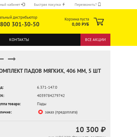
ный кабинет
Быстрая покупка
Перезвонить?
альный дистрибьютор
Корзина пуста
 800 301-30-50
0,00 РУБ
КОНТАКТЫ
ВСЕ АКЦИИ
ОМПЛЕКТ ПАДОВ МЯГКИХ, 406 ММ, 5 ШТ
д:
6.371-147.0
ОТПРАВИТЬ
N:
4039784279742
уппа товара:
Пады
личие:
заказ (предоплата)
10 300 ₽