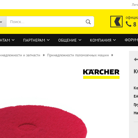
Лич
офици
8
ФОРУМ
НТАМ
ПАРТНЕРАМ
ОБЩЕНИЕ
КОМПАНИЯ
»
»
инадлежности и запчасти
Принадлежности поломоечных машин
К
ВОЙТИ
Регистрация на сайте
Ко
Забыли пароль?
EA
Гр
На