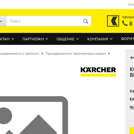
Лич
офици
8
ФОРУМ
НТАМ
ПАРТНЕРАМ
ОБЩЕНИЕ
КОМПАНИЯ
»
»
инадлежности и запчасти
Принадлежности поломоечных машин
К
ВОЙТИ
B
Регистрация на сайте
Ко
Забыли пароль?
EA
Гр