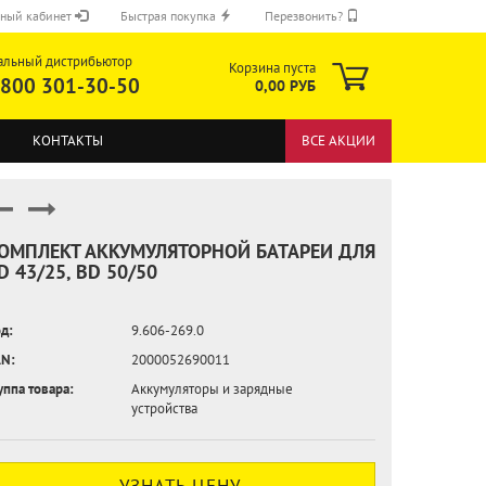
ный кабинет
Быстрая покупка
Перезвонить?
альный дистрибьютор
Корзина пуста
 800 301-30-50
0,00 РУБ
КОНТАКТЫ
ВСЕ АКЦИИ
ОМПЛЕКТ АККУМУЛЯТОРНОЙ БАТАРЕИ ДЛЯ
D 43/25, BD 50/50
ОТПРАВИТЬ
д:
9.606-269.0
N:
2000052690011
уппа товара:
Аккумуляторы и зарядные
устройства