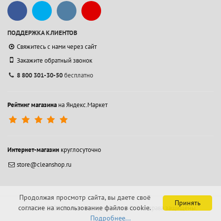
ПОДДЕРЖКА КЛИЕНТОВ
Свяжитесь с нами через сайт
Закажите обратный звонок
8 800 301-30-50
бесплатно
Рейтинг магазина
на Яндекс.Маркет
Интернет-магазин
круглосуточно
store@cleanshop.ru
Продолжая просмотр сайта, вы даете своё
Принять
согласие на использование файлов cookie.
© 1994-2026 Контакт Интернейшнл АО.
Все права защищены.
Подробнее...