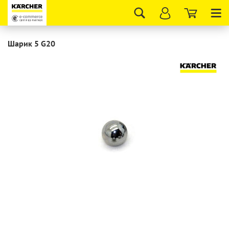
Tog
nav
Шарик 5 G20